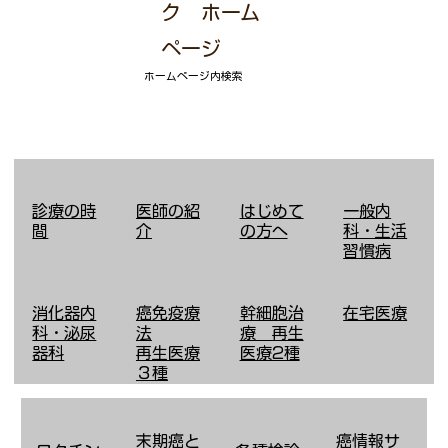
ク ホーム
ページ
ホームページ内検索
診療の時
医師の紹
はじめて
​一般内
間
介
の方へ
科・生活
習慣病
消化器内
癌免疫療
幹細胞治
在宅医療
科・泌尿
法
療 再生
器科
​再生医療
医療2種
３種
​末期癌と
癌情報サ