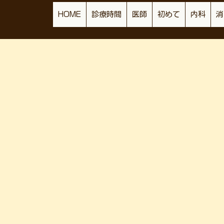
HOME
診療時間
医師
初めて
内科
消