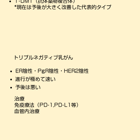
T-DM1（抗体薬物複合体）
*現在は予後が大きく改善した代表的タイプ
トリプルネガティブ乳がん
ER陰性・PgR陰性・HER2陰性
進行が極めて速い
​予後は悪い
治療
免疫療法（PD-1,PD-L1等）
​血管内治療