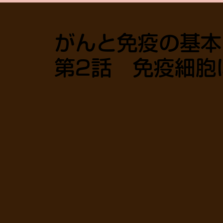
がんと免疫の基
第2話 免疫細胞