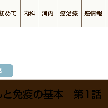
初めて
内科
消内
癌治療
癌情報
話
んと免疫の基本 第1話