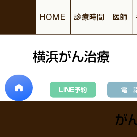
HOME
診療時間
医師
横浜がん治療
LINE予約
電 
が