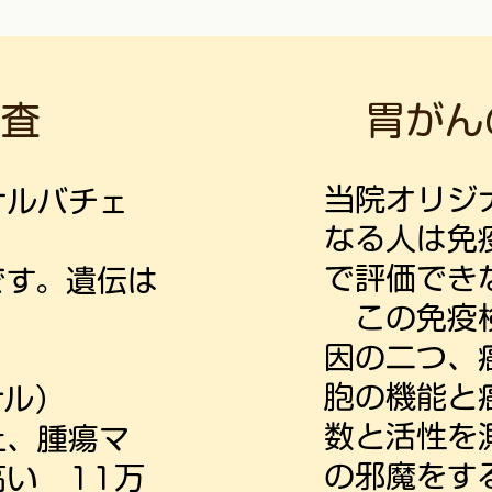
検査
胃がん
当院オリジ
サルバチェ
なる人は免
で評価でき
す。遺伝は
​ この免
因の二つ、
胞の機能と
ナル）
数と活性を
上、腫瘍マ
の邪魔をす
い 11万