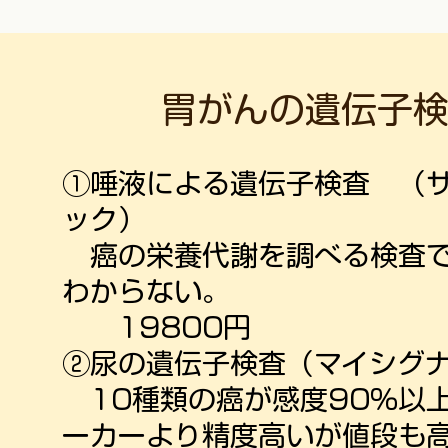
胃がんの遺伝子
①唾液による遺伝子検査 （
ック）
癌の栄養代謝を調べる検査で
わからない。
19800円
②尿の遺伝子検査（マイシグ
10種類の癌が感度90％以
ーカーより精度高いが値段も高