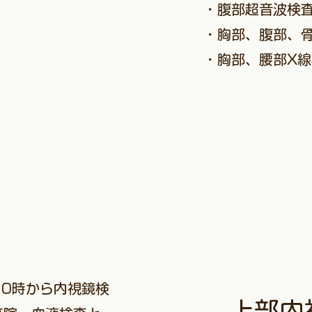
・腹部超音波検
・胸部、腹部、骨
​・胸部、腰部X
0時から内視鏡検
上部内