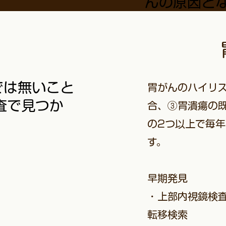
んの原因と
では無いこと
胃がんのハイリス
査で見つか
合、③胃潰瘍の既
の2つ以上で毎
す。
早期発見
・上部内視鏡検
転移検索