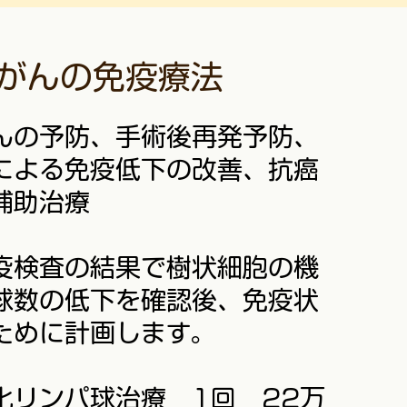
がんの免疫療法
んの予防、手術後再発予防、
による免疫低下の改善、抗癌
補助治療
免疫検査の結果で樹状細胞の機
球数の低下を確認後、免疫状
ために計画します。
化リンパ球治療 1回 22万