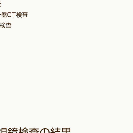
査
盤CT検査
線検査
視鏡検査の結果