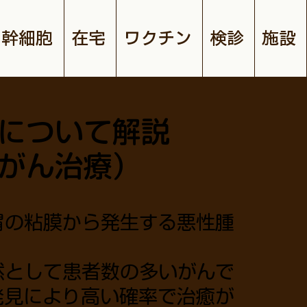
幹細胞
在宅
ワクチン
検診
施設
について解説
がん治療）
胃の粘膜から発生する悪性腫
然として患者数の多いがんで
発見により高い確率で治癒が