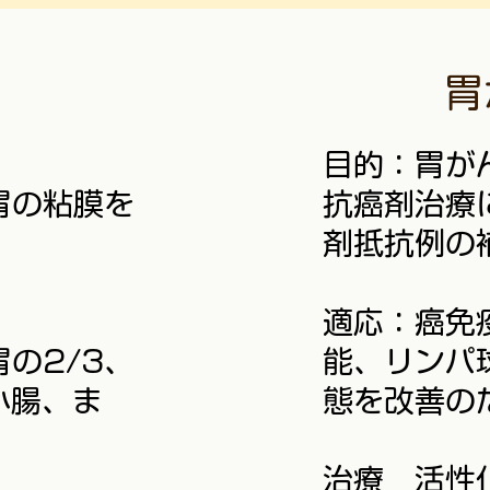
胃
目的：胃が
胃の粘膜を
抗癌剤治療
剤抵抗例の
​適応：癌
の2/3、
能、リンパ
小腸、ま
態を改善の
。
治療 活性