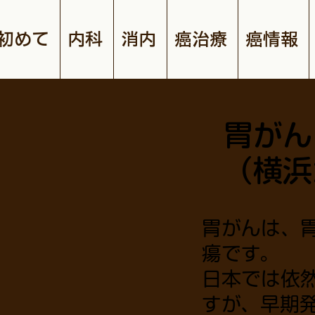
初めて
内科
消内
癌治療
癌情報
胃がん
（横浜
胃がんは、
瘍です。
日本では依
すが、早期