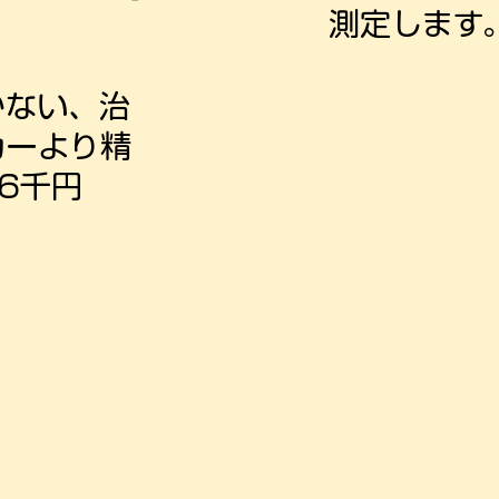
測定します
かない、治
カーより精
6千円