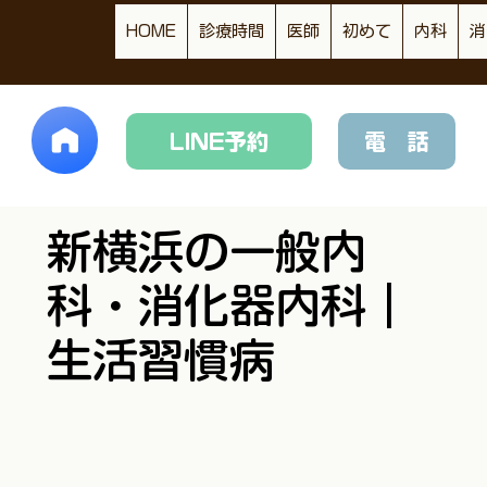
HOME
診療時間
医師
初めて
内科
消
LINE予約
電 話
新横浜の一般内
科・消化器内科｜
生活習慣病